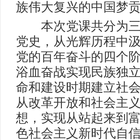
族伟大复兴的中国梦
本次党课共分为三个
党史，从光辉历程中
党的百年奋斗的四个
浴血奋战实现民族独
命和建设时期建立社
从改革开放和社会主
想，实现从站起来到
色社会主义新时代自