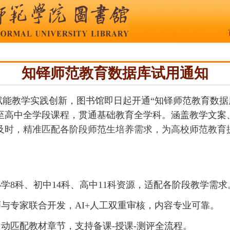
知铎师范教育数据库试用通知
赋能教学实践创新，图书馆即日起开通“知铎师范教育数据
至高中全学段课程，贯通基础教育全学科。涵盖教学文案
及时，
精准匹配各阶段师范生培养需求
，
为高校师范教育
小学
8
科、初中
14
科、高中
11
科资源，适配各阶段教学需求
师与专家联合开发，
AI+
人工双重审核，内容专业可靠。
自动匹配教材章节，支持备课
-
授课
-
测评全流程。