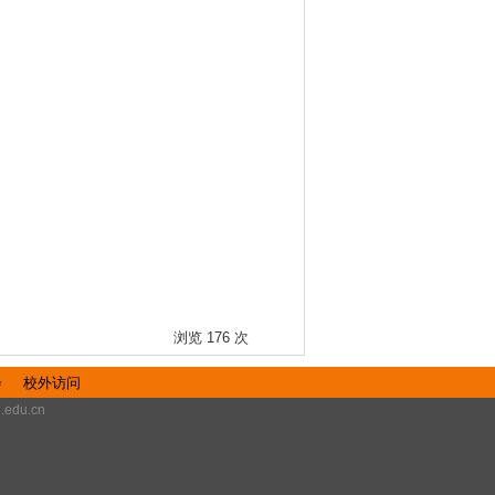
浏览
176
次
会
校外访问
du.cn